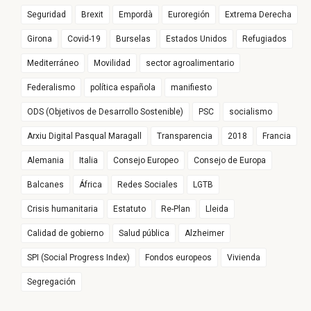
Seguridad
Brexit
Empordà
Euroregión
Extrema Derecha
Girona
Covid-19
Burselas
Estados Unidos
Refugiados
Mediterráneo
Movilidad
sector agroalimentario
Federalismo
política española
manifiesto
ODS (Objetivos de Desarrollo Sostenible)
PSC
socialismo
Arxiu Digital Pasqual Maragall
Transparencia
2018
Francia
Alemania
Italia
Consejo Europeo
Consejo de Europa
Balcanes
África
Redes Sociales
LGTB
Crisis humanitaria
Estatuto
Re-Plan
Lleida
Calidad de gobierno
Salud pública
Alzheimer
SPI (Social Progress Index)
Fondos europeos
Vivienda
Segregación