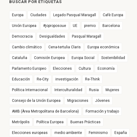
BUSCAR POR ETIQUETAS
Europa
Ciudades
Legado Pasqual Maragall
Cafè Europa
Unión Europea
#joproposoue
UE
premio
Barcelona
Democracia
Desigualdades
Pasqual Maragall
Cambio climático
Cena-tertulia Claris
Europa económica
Cataluña
Comisión Europea
Europa Social
Sostenibilidad
Parlamento Europeo
Elecciones
Cultura
Economía
Educación
Re-City
investigación
Re-Think
Política Internacional
Interculturalidad
Rusia
Mujeres
Consejo de la Unión Europea
Migraciones
Jóvenes
AMB (Àrea Metropolitana de Barcelona)
Formación y trabajo
Metrópolis
Política Europea
Buenas Prácticas
Elecciones europeas
medio ambiente
Feminismo
España