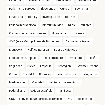
Cataluña
Comisión Europea
Europa Social
Sostenibilidad
Parlamento Europeo
Elecciones
Cultura
Economía
Educación
Re-City
investigación
Re-Think
Política Internacional
Interculturalidad
Rusia
Mujeres
Consejo de la Unión Europea
Migraciones
Jóvenes
AMB (Àrea Metropolitana de Barcelona)
Formación y trabajo
Metrópolis
Política Europea
Buenas Prácticas
Elecciones europeas
medio ambiente
Feminismo
España
Seguridad
Brexit
Empordà
Euroregión
Extrema Derecha
Girona
Covid-19
Burselas
Estados Unidos
Refugiados
Mediterráneo
Movilidad
sector agroalimentario
Federalismo
política española
manifiesto
ODS (Objetivos de Desarrollo Sostenible)
PSC
socialismo