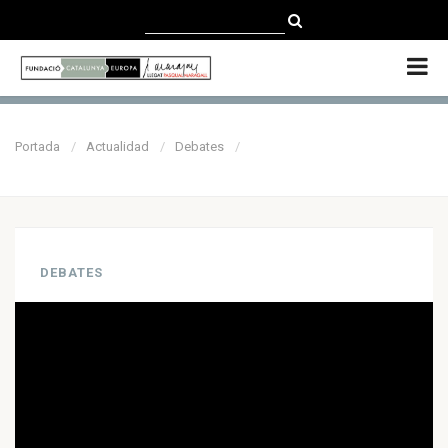
CATALÀ
CASTELLANO
ENGLISH
Portada
Actualidad
Debates
DEBATES