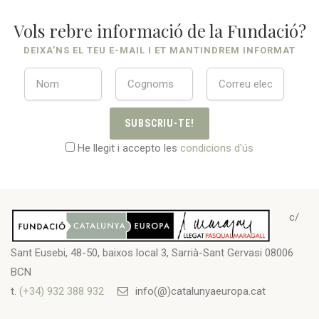
Vols rebre informació de la Fundació?
DEIXA’NS EL TEU E-MAIL I ET MANTINDREM INFORMAT
SUBSCRIU-TE!
He llegit i accepto les
condicions d'ús
c/
Sant Eusebi, 48-50, baixos local 3, Sarrià-Sant Gervasi 08006
BCN
t.
(+34) 932 388 932
info(@)catalunyaeuropa.cat