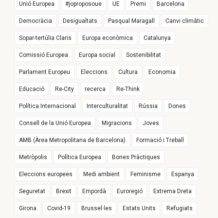
Unió Europea
#joproposoue
UE
Premi
Barcelona
Democràcia
Desigualtats
Pasqual Maragall
Canvi climàtic
Sopar-tertúlia Claris
Europa econòmica
Catalunya
Comissió Europea
Europa social
Sostenibilitat
Parlament Europeu
Eleccions
Cultura
Economia
Educació
Re-City
recerca
Re-Think
Política Internacional
Interculturalitat
Rússia
Dones
Consell de la Unió Europea
Migracions
Joves
AMB (Àrea Metropolitana de Barcelona)
Formació i Treball
Metròpolis
Política Europea
Bones Pràctiques
Eleccions europees
Medi ambient
Feminisme
Espanya
Seguretat
Brexit
Empordà
Euroregió
Extrema Dreta
Girona
Covid-19
Brussel·les
Estats Units
Refugiats