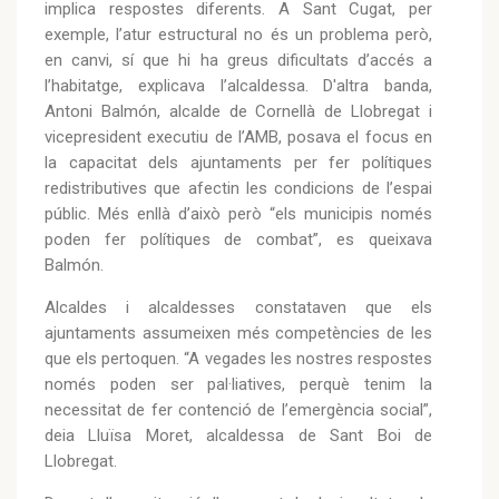
implica respostes diferents. A Sant Cugat, per
exemple, l’atur estructural no és un problema però,
en canvi, sí que hi ha greus dificultats d’accés a
l’habitatge, explicava l’alcaldessa. D'altra banda,
Antoni Balmón, alcalde de Cornellà de Llobregat i
vicepresident executiu de l’AMB, posava el focus en
la capacitat dels ajuntaments per fer polítiques
redistributives que afectin les condicions de l’espai
públic. Més enllà d’això però “els municipis només
poden fer polítiques de combat”, es queixava
Balmón.
Alcaldes i alcaldesses constataven que els
ajuntaments assumeixen més competències de les
que els pertoquen. “A vegades les nostres respostes
només poden ser pal·liatives, perquè tenim la
necessitat de fer contenció de l’emergència social”,
deia Lluïsa Moret, alcaldessa de Sant Boi de
Llobregat.