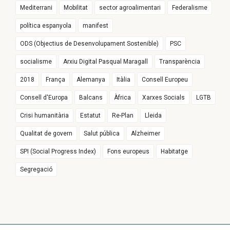
Mediterrani
Mobilitat
sector agroalimentari
Federalisme
política espanyola
manifest
ODS (Objectius de Desenvolupament Sostenible)
PSC
socialisme
Arxiu Digital Pasqual Maragall
Transparència
2018
França
Alemanya
Itàlia
Consell Europeu
Consell d'Europa
Balcans
Àfrica
Xarxes Socials
LGTB
Crisi humanitària
Estatut
Re-Plan
Lleida
Qualitat de govern
Salut pública
Alzheimer
SPI (Social Progress Index)
Fons europeus
Habitatge
Segregació