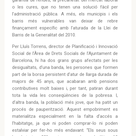
o les cures, que no tenen una solució fàcil per
l’administració pública. A més, els municipis i els
barris més vulnerables van deixar de rebre
finançament específic amb l’aturada de la Llei de
Barris de la Generalitat del 2010.
Per Lluís Torrens, director de Planificació i Innovació
Social de l’Àrea de Drets Socials de l’Ajuntament de
Barcelona, hi ha dos grans grups afectats per les
desigualtats, d’una banda, les persones que formen
part de la borsa persistent d’atur de llarga durada de
majors de 45 anys, que acabaran amb pensions
contributives molt baixes i, per tant, patiran durant
tota la vida les conseqüències de la pobresa. I,
d’altra banda, la població més jove, que ha patit un
procés de pauperització. Aquest empobriment es
materialitza especialment en la falta d’accés a
l’habitatge, ja que ni poden comprar-lo ni poden
estalviar per fer-ho més endavant. “Els seus sous