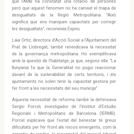
que l’AMB ha constatat una rotació de persones
però que aquest fenomen no ha canviat el mapa de
desigualtats de la Regió Metropolitana. “Això
significa que ens manquen capacitats per corregir
les desigualtats”, reconeixia Espriu.
Laia Ortiz, directora d’Acció Social a l’Ajuntament del
Prat de Llobregat, també reivindicava la necessitat
de la governança metropolitana. Ho exemplificava
amb la qüestió de l’habitatge, ja que, segons ella: “La
llunyania fa que la Generalitat no pugui reaccionar
davant de la vunlerabilitat de certs territoris, i els
ajuntaments no solen tenir la capacitat gestora per
fer front a les necessitats del seu municipi”.
Aquesta necessitat de reforma també la defensava
Sergio Porcel, investigador de l’Institut d’Estudis
Regionals i Metropolitans de Barcelona (IERMB).
Porcel explicava que l’estat del benestar té greus
dificultats per fer front als riscos emergents, com la
garantia de rendes, la precarietat del mercat laboral