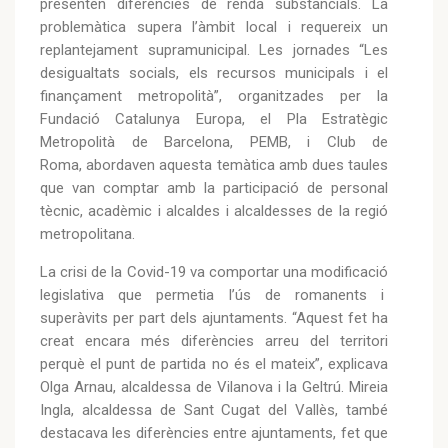
presenten diferències de renda substancials. La
problemàtica supera l’àmbit local i requereix un
replantejament supramunicipal. Les jornades “Les
desigualtats socials, els recursos municipals i el
finançament metropolità”, organitzades per la
Fundació Catalunya Europa, el Pla Estratègic
Metropolità de Barcelona, PEMB, i Club de
Roma, abordaven aquesta temàtica amb dues taules
que van comptar amb la participació de personal
tècnic, acadèmic i alcaldes i alcaldesses de la regió
metropolitana.
La crisi de la Covid-19 va comportar una modificació
legislativa que permetia l’ús de romanents i
superàvits per part dels ajuntaments. “Aquest fet ha
creat encara més diferències arreu del territori
perquè el punt de partida no és el mateix”, explicava
Olga Arnau, alcaldessa de Vilanova i la Geltrú. Mireia
Ingla, alcaldessa de Sant Cugat del Vallès, també
destacava les diferències entre ajuntaments, fet que