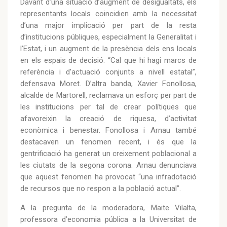
Davant d’una situació d’augment de desigualtats, els
representants locals coincidien amb la necessitat
d’una major implicació per part de la resta
d’institucions públiques, especialment la Generalitat i
l’Estat, i un augment de la presència dels ens locals
en els espais de decisió. “Cal que hi hagi marcs de
referència i d’actuació conjunts a nivell estatal”,
defensava Moret. D’altra banda, Xavier Fonollosa,
alcalde de Martorell, reclamava un esforç per part de
les institucions per tal de crear polítiques que
afavoreixin la creació de riquesa, d’activitat
econòmica i benestar. Fonollosa i Arnau també
destacaven un fenomen recent, i és que la
gentrificació ha generat un creixement poblacional a
les ciutats de la segona corona. Arnau denunciava
que aquest fenomen ha provocat “una infradotació
de recursos que no respon a la població actual”.
A la pregunta de la moderadora, Maite Vilalta,
professora d’economia pública a la Universitat de