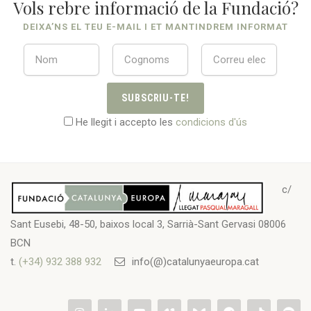
Vols rebre informació de la Fundació?
DEIXA’NS EL TEU E-MAIL I ET MANTINDREM INFORMAT
SUBSCRIU-TE!
He llegit i accepto les
condicions d'ús
c/
Sant Eusebi, 48-50, baixos local 3, Sarrià-Sant Gervasi 08006
BCN
t.
(+34) 932 388 932
info(@)catalunyaeuropa.cat