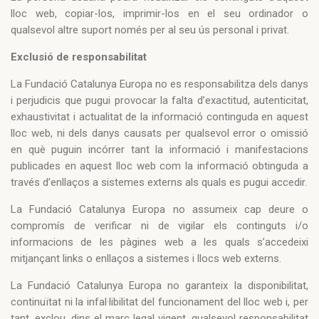
lloc web, copiar-los, imprimir-los en el seu ordinador o
qualsevol altre suport només per al seu ús personal i privat.
Exclusió de responsabilitat
La Fundació Catalunya Europa no es responsabilitza dels danys
i perjudicis que pugui provocar la falta d’exactitud, autenticitat,
exhaustivitat i actualitat de la informació continguda en aquest
lloc web, ni dels danys causats per qualsevol error o omissió
en què puguin incórrer tant la informació i manifestacions
publicades en aquest lloc web com la informació obtinguda a
través d’enllaços a sistemes externs als quals es pugui accedir.
La Fundació Catalunya Europa no assumeix cap deure o
compromís de verificar ni de vigilar els continguts i/o
informacions de les pàgines web a les quals s’accedeixi
mitjançant links o enllaços a sistemes i llocs web externs.
La Fundació Catalunya Europa no garanteix la disponibilitat,
continuïtat ni la infal·libilitat del funcionament del lloc web i, per
tant, exclou, dins el marc legal vigent, qualsevol responsabilitat