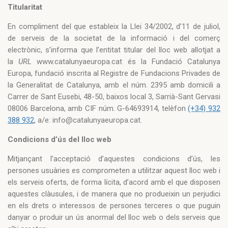
Titularitat
En compliment del que estableix la Llei 34/2002, d’11 de juliol,
de serveis de la societat de la informació i del comerç
electrònic, s’informa que l’entitat titular del lloc web allotjat a
la
URL
www.catalunyaeuropa.cat és la Fundació Catalunya
Europa, fundació inscrita al Registre de Fundacions Privades de
la Generalitat de Catalunya, amb el núm. 2395 amb domicili a
Carrer de Sant Eusebi, 48-50, baixos local 3, Sarrià-Sant Gervasi
08006 Barcelona, amb CIF núm. G-64693914, telèfon
(+34) 932
388 932
, a/e: info@catalunyaeuropa.cat.
Condicions d’ús del lloc web
Mitjançant l’acceptació d’aquestes condicions d’ús, les
persones usuàries es comprometen a utilitzar aquest lloc web i
els serveis oferts, de forma lícita, d’acord amb el que disposen
aquestes clàusules, i de manera que no produeixin un perjudici
en els drets o interessos de persones terceres o que puguin
danyar o produir un ús anormal del lloc web o dels serveis que