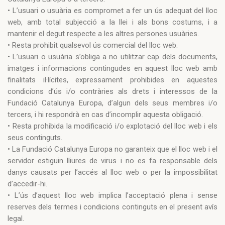
• L’usuari o usuària es compromet a fer un ús adequat del lloc
web, amb total subjecció a la llei i als bons costums, i a
mantenir el degut respecte a les altres persones usuàries.
• Resta prohibit qualsevol ús comercial del lloc web.
• L’usuari o usuària s’obliga a no utilitzar cap dels documents,
imatges i informacions contingudes en aquest lloc web amb
finalitats il·lícites, expressament prohibides en aquestes
condicions d’ús i/o contràries als drets i interessos de la
Fundació Catalunya Europa, d’algun dels seus membres i/o
tercers, i hi respondrà en cas d’incomplir aquesta obligació.
• Resta prohibida la modificació i/o explotació del lloc web i els
seus continguts.
• La Fundació Catalunya Europa no garanteix que el lloc web i el
servidor estiguin lliures de virus i no es fa responsable dels
danys causats per l’accés al lloc web o per la impossibilitat
d’accedir-hi.
• L’ús d’aquest lloc web implica l’acceptació plena i sense
reserves dels termes i condicions continguts en el present avís
legal.