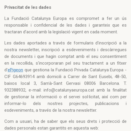
Privacitat de les dades
La Fundació Catalunya Europa es compromet a fer un ús
responsable i confidencial de les dades i garanteix que es
tractaran d’acord amb la legislació vigent en cada moment.
Les dades aportades a través de formularis d'inscripció a la
nostra newsletter, inscripció a esdeveniments i descàrregues
de documents i que hagin comptat amb el seu consentiment
en la recollida, s'incorporaran pel seu tractament a un fitxer
d'
ePigeon
que gestiona la Fundació Privada Catalunya Europa -
CIF G64693914 amb domicili a Carrer de Sant Eusebi, 48-50,
baixos local 3, Sarrià-Sant Gervasi 08006 Barcelona. T.
932388932, e-mail: info@catalunyaeuropa.cat amb la finalitat
de gestionar la informació o el servei sol·licitat, així com per
informar-lo dels nostres projectes, publicacions i
esdeveniments, a través de la nostra newsletter.
Com a usuari, ha de saber que els seus drets i protecció de
dades personals estan garantits en aquesta web: