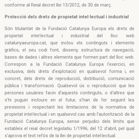
conforme al Reial decret llei 13/2012, de 30 de març.
Protecció dels drets de propietat intel·lectual i industrial
Són titularitat de la Fundació Catalunya Europa els drets de
propietat intel·lectual i industrial del lloc web
catalunyaeuropa.cat, que inclou els continguts i elements
gràfics, el seu codi font, disseny, estructura de navegació,
bases de dades i altres elements que formen part del lloc web.
Correspon a la Fundació Catalunya Europa l’exercici, en
exclusiva, dels drets d’explotació en qualsevol forma i, en
concret, dels drets de reproducció, distribució, comunicació
pública i transformació. Qualsevol ús o reproducció que les
persones usuàries facin d’aquests continguts, o d’altres que
s’hi puguin incloure en el futur, s’han de fer seguint les
previsions i respectant les limitacions de la normativa de
propietat intel·lectual i en qualsevol cas amb l’autorització de la
Fundació Catalunya Europa, sense perjudici dels límits que
estableix el reial decret legislatiu 1/1996, del 12 d’abril, pel qual
s’aprova el text refós de la llei de propietat intel·lectual.