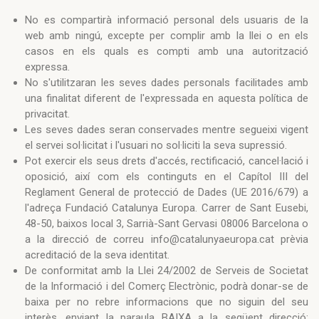
No es compartirà informació personal dels usuaris de la
web amb ningú, excepte per complir amb la llei o en els
casos en els quals es compti amb una autorització
expressa.
No s'utilitzaran les seves dades personals facilitades amb
una finalitat diferent de l'expressada en aquesta política de
privacitat.
Les seves dades seran conservades mentre segueixi vigent
el servei sol·licitat i l'usuari no sol·liciti la seva supressió.
Pot exercir els seus drets d'accés, rectificació, cancel·lació i
oposició, així com els continguts en el Capítol III del
Reglament General de protecció de Dades (UE 2016/679) a
l'adreça Fundació Catalunya Europa. Carrer de Sant Eusebi,
48-50, baixos local 3, Sarrià-Sant Gervasi 08006 Barcelona o
a la direcció de correu info@catalunyaeuropa.cat prèvia
acreditació de la seva identitat.
De conformitat amb la Llei 24/2002 de Serveis de Societat
de la Informació i del Comerç Electrònic, podrà donar-se de
baixa per no rebre informacions que no siguin del seu
interès, enviant la paraula BAIXA a la següent direcció: