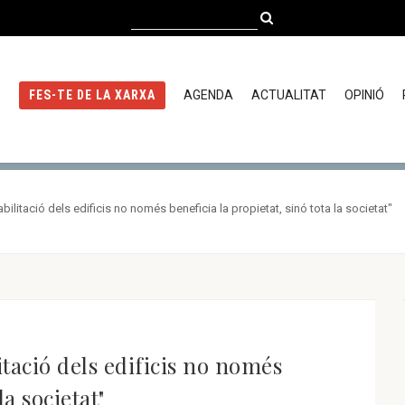
AGENDA
ACTUALITAT
OPINIÓ
FES-TE DE LA XARXA
ilitació dels edificis no només beneficia la propietat, sinó tota la societat"
tació dels edificis no només
la societat"