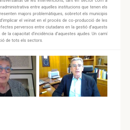
ransversalitat de les intervencions, tant en sector com a
radministrativa entre aquelles institucions que tenen els
resenten majors problemàtiques, sobretot els municipis
 d’implicar el veïnat en el procés de co-producció de les
n efectes perversos entre ciutadans en la gestió d’aquests
a de la capacitat d’incidència d’aquestes ajudes. Un camí
ció de tots els sectors.