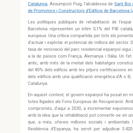
Catalunya
, Assumpció Puig, l’alcaldessa de
Sant Boi 
de Promotors i Constructors d’Edificis de Barcelona 
Les polítiques públiques de rehabilitació de l’espai
Barcelona representen un ínfim 0,1% del PIB català
europeus. Una crítica compartida per tots els ponents,
d’actuar i explotar el potencial de millora del sector.
taxa de renovació del parc residencial espanyol sigui 
a la de països com França, Alemanya i Itàlia. Un fet
antic, amb més de la meitat dels habitatges constru
del 80% dels edificis amb les pitjors certificacions
dels edificis amb una qualificació energètica d’A o B,
Catalunya.
En aquest context, el govern espanyol ha posat en mar
totes lligades als Fons Europeus de Recuperació. Amb e
compromès, d’aquí a 2030, a incrementar exponencialm
amb la idea que la rehabilitació pot convertir-se en un
que, a més, ofereix millores socials i ambientals.
Resiliència d’Espanya, ha servit per adjudicar 3.4