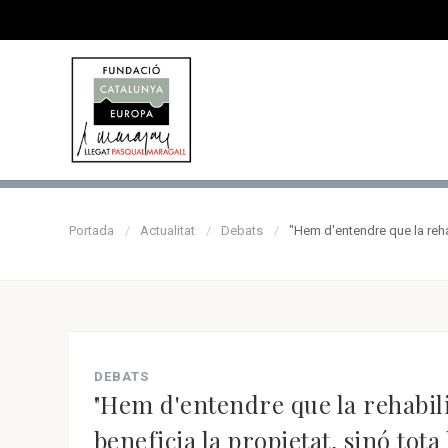
Portada
Actualitat
Debats
"Hem d'entendre que la rehab
DEBATS
"Hem d'entendre que la rehabili
beneficia la propietat, sinó tota 