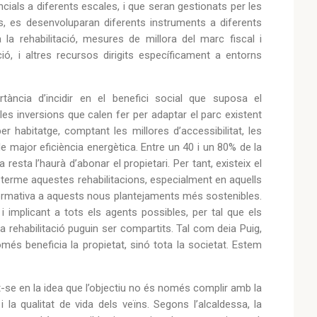
encials a diferents escales, i que seran gestionats per les
, es desenvoluparan diferents instruments a diferents
a rehabilitació, mesures de millora del marc fiscal i
ació, i altres recursos dirigits específicament a entorns
tància d’incidir en el benefici social que suposa el
les inversions que calen fer per adaptar el parc existent
r habitatge, comptant les millores d’accessibilitat, les
de major eficiència energètica. Entre un 40 i un 80% de la
esta l’haurà d’abonar el propietari. Per tant, existeix el
a terme aquestes rehabilitacions, especialment en aquells
 normativa a aquests nous plantejaments més sostenibles.
 i implicant a tots els agents possibles, per tal que els
 la rehabilitació puguin ser compartits. Tal com deia Puig,
omés beneficia la propietat, sinó tota la societat. Estem
t-se en la idea que l’objectiu no és només complir amb la
 la qualitat de vida dels veïns. Segons l’alcaldessa, la