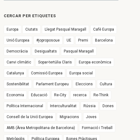
CERCAR PER ETIQUETES
Europa
Ciutats
Llegat Pasqual Maragall
Cafè Europa
Unió Europea
#joproposoue
UE
Premi
Barcelona
Democràcia
Desigualtats
Pasqual Maragall
Canvi climàtic
Sopar-tertúlia Claris
Europa econòmica
Catalunya
Comissió Europea
Europa social
Sostenibilitat
Parlament Europeu
Eleccions
Cultura
Economia
Educació
Re-City
recerca
Re-Think
Política Internacional
Interculturalitat
Rússia
Dones
Consell de la Unió Europea
Migracions
Joves
AMB (Àrea Metropolitana de Barcelona)
Formació i Treball
Metròpolis
Política Europea
Bones Pràctiques