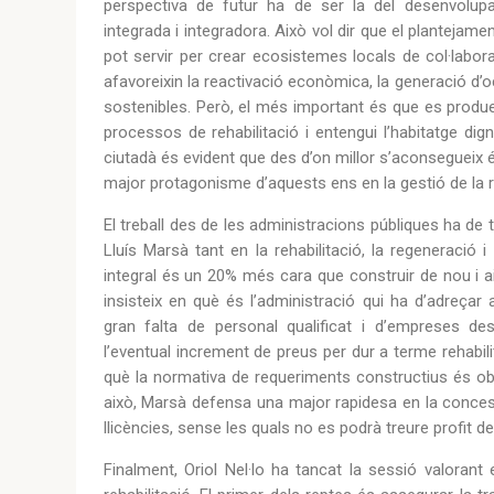
perspectiva de futur ha de ser la del desenvolupa
integrada i integradora. Això vol dir que el plantejame
pot servir per crear ecosistemes locals de col·labor
afavoreixin la reactivació econòmica, la generació d’o
sostenibles. Però, el més important és que es produei
processos de rehabilitació i entengui l’habitatge di
ciutadà és evident que des d’on millor s’aconsegueix 
major protagonisme d’aquests ens en la gestió de la re
El treball des de les administracions públiques ha de t
Lluís Marsà tant en la rehabilitació, la regeneració i
integral és un 20% més cara que construir de nou i ai
insisteix en què és l’administració qui ha d’adreçar
gran falta de personal qualificat i d’empreses des
l’eventual increment de preus per dur a terme rehabi
què la normativa de requeriments constructius és obs
això, Marsà defensa una major rapidesa en la conces
llicències, sense les quals no es podrà treure profit 
Finalment, Oriol Nel·lo ha tancat la sessió valoran