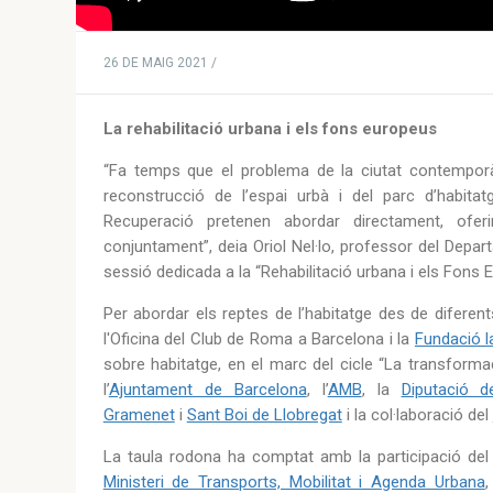
26 DE MAIG 2021 /
La rehabilitació urbana i els fons europeus
“Fa temps que el problema de la ciutat contempor
reconstrucció de l’espai urbà i del parc d’habit
Recuperació pretenen abordar directament, oferi
conjuntament”, deia Oriol Nel·lo, professor del Depa
sessió dedicada a la “Rehabilitació urbana i els Fons 
Per abordar els reptes de l’habitatge des de difere
l'Oficina del Club de Roma a Barcelona i la
Fundació l
sobre habitatge, en el marc del cicle “La transform
l’
Ajuntament de Barcelona
, l’
AMB
, la
Diputació d
Gramenet
i
Sant Boi de Llobregat
i la col·laboració del
La taula rodona ha comptat amb la participació del
Ministeri de Transports, Mobilitat i Agenda Urbana
,