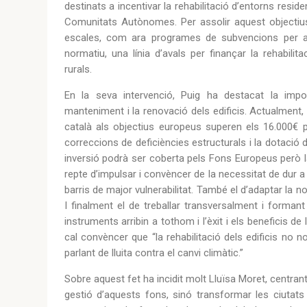
destinats a incentivar la rehabilitació d’entorns resid
Comunitats Autònomes. Per assolir aquest objectius
escales, com ara programes de subvencions per a l
normatiu, una línia d’avals per finançar la rehabilit
rurals.
En la seva intervenció, Puig ha destacat la impor
manteniment i la renovació dels edificis. Actualment, 
català als objectius europeus superen els 16.000€ pe
correccions de deficiències estructurals i la dotació 
inversió podrà ser coberta pels Fons Europeus però la r
repte d’impulsar i convèncer de la necessitat de dur 
barris de major vulnerabilitat. També el d’adaptar la
I finalment el de treballar transversalment i formant
instruments arribin a tothom i l’èxit i els beneficis de
cal convèncer que “la rehabilitació dels edificis no n
parlant de lluita contra el canvi climàtic.”
Sobre aquest fet ha incidit molt Lluïsa Moret, centran
gestió d’aquests fons, sinó transformar les ciutats i