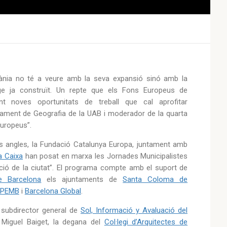
ània no té a veure amb la seva expansió sinó amb la
atge ja construït. Un repte que els Fons Europeus de
nt noves oportunitats de treball que cal aprofitar
rtament de Geografia de la UAB i moderador de la quarta
Europeus”.
nts angles, la Fundació Catalunya Europa, juntament amb
a Caixa
han posat en marxa les Jornades Municipalistes
ació de la ciutat”. El programa compte amb el suport de
e Barcelona
els ajuntaments de
Santa Coloma de
PEMB
i
Barcelona Global
.
 subdirector general de
Sol, Informació y Avaluació del
 Miguel Baiget,
la degana del
Col·legi d’Arquitectes de