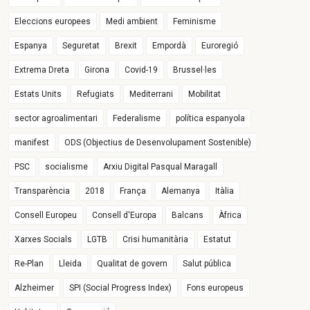
Eleccions europees
Medi ambient
Feminisme
Espanya
Seguretat
Brexit
Empordà
Euroregió
Extrema Dreta
Girona
Covid-19
Brussel·les
Estats Units
Refugiats
Mediterrani
Mobilitat
sector agroalimentari
Federalisme
política espanyola
manifest
ODS (Objectius de Desenvolupament Sostenible)
PSC
socialisme
Arxiu Digital Pasqual Maragall
Transparència
2018
França
Alemanya
Itàlia
Consell Europeu
Consell d'Europa
Balcans
Àfrica
Xarxes Socials
LGTB
Crisi humanitària
Estatut
Re-Plan
Lleida
Qualitat de govern
Salut pública
Alzheimer
SPI (Social Progress Index)
Fons europeus