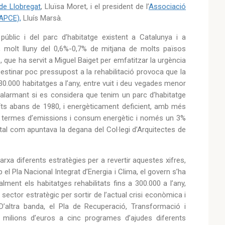
de Llobregat
, Lluïsa Moret, i el president de l’
Associació
(APCE),
Lluís Marsà.
 públic i del parc d’habitatge existent a Catalunya i a
, molt lluny del 0,6%-0,7% de mitjana de molts països
 que ha servit a Miguel Baiget per emfatitzar la urgència
 Destinar poc pressupost a la rehabilitació provoca que la
30.000 habitatges a l’any, entre vuit i deu vegades menor
 alarmant si es considera que tenim un parc d’habitatge
ïts abans de 1980, i energèticament deficient, amb més
 en termes d’emissions i consum energètic i només un 3%
 tal com apuntava la degana del Col·legi d’Arquitectes de
xa diferents estratègies per a revertir aquestes xifres,
l Pla Nacional Integrat d’Energia i Clima, el govern s’ha
ent els habitatges rehabilitats fins a 300.000 a l’any,
 sector estratègic per sortir de l’actual crisi econòmica i
 D’altra banda, el Pla de Recuperació, Transformació i
20 milions d’euros a cinc programes d’ajudes diferents