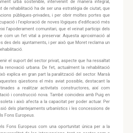
ment urbà sostenible, intervenint de manera integral,
nt de rehabilitació ha de ser una estratègia de ciutat, que
acions públiques-privades, i per obrir moltes portes que
cupació i l’exploració de noves lògiques d’edificació més
xi l’apoderament comunitari, que el veïnat participi dels
gne com un fet vital a preservar. Aquesta aproximació al
és des dels ajuntaments, i per això que Moret reclama un
habilitació.
enir el suport del sector privat, aspecte que ha ressaltat
 la renovació urbana. De fet, actualment la rehabilitació
xò explica en gran part la paralització del sector. Marsà
 aquestes qüestions el més aviat possible, destacant la
tinades a realitzar activitats constructores, així com
litació i construcció nova. També coincideix amb Puig en
oleta i això afecta a la capacitat per poder actuar. Per
sió dels plantejaments urbanístics i les concessions de
dels Fons Europeus.
t els Fons Europeus com una oportunitat única per a la